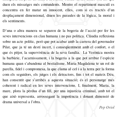
duen els missatges més contundents. Mentre el repartiment masculí es
concentra en fer matar un innocent, elles, com si es tractés d’un
desplaçament dimensional, diuen les paraules de la lògica, la moral i
els sentiments.
D’una o altra manera se separen de la bogeria de l’acció per fer les
seves intervencions en clau humana i no pas política. Clàudia reflexiona
sobre un acte polític, però que pot acabar amb la carrera del governador
Pilat, que ja té un destí incert, i conseqüentment amb el confort, o el
que és pitjor, la supervivència de la seva família. La Verònica mostra
la barbàrie, l’acarnissament, i la bogeria a la que pot arribar l’espècie
humana quan s’abandona al bestialisme. Maria Magdalena te un rol de
parella, fidel i compromesa, la que clama al cel i a la terra per la forma
com els seguidors, els jutges i els detractors, fins i tot el mateix Déu,
han consentit que s’arribés a aquesta situació; és el personatge més
coherent i radical en les seves intervencions. I, finalment, Maria, la
mare, plora la pèrdua d’un fill, per una injustícia criminal, amb tot el
que això representa, arrossegant la impotència i donant dimensió de
drama universal a l’obra.
Pep Oriol