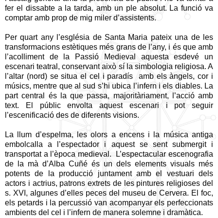
fer el dissabte a la tarda, amb un ple absolut. La funció va
comptar amb prop de mig miler d’assistents.
Per quart any l’església de Santa Maria pateix una de les
transformacions estètiques més grans de l’any, i és que amb
l’acolliment de la Passió Medieval aquesta esdevé un
escenari teatral, conservant això sí la simbologia religiosa. A
l’altar (nord) se situa el cel i paradís
amb els àngels, cor i
músics, mentre que al sud s’hi ubica l’infern i els diables. La
part central és la que passa, majoritàriament, l’acció amb
text. El públic envolta aquest escenari i pot seguir
l’escenificació des de diferents visions.
La llum d’espelma, les olors a encens i la música antiga
embolcalla a l’espectador i aquest se sent submergit i
transportat a l’època medieval.
L’espectacular escenografia
de la mà d’Alba Cuñé és un dels elements visuals més
potents de la producció juntament amb el vestuari dels
actors i actrius, patrons extrets de les pintures religioses del
s. XVI, algunes d’elles peces del museu de Cervera. El foc,
els petards i la percussió van acompanyar els perfeccionats
ambients del cel i l’infern de manera solemne i dramàtica.