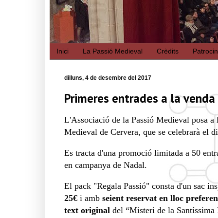
Inici
La Passió Medieval
Crèdits
Patroci
dilluns, 4 de desembre del 2017
Primeres entrades a la venda
L'Associació de la Passió Medieval posa a l
Medieval de Cervera, que se celebrarà el d
Es tracta d'una promoció limitada a 50 entr
en campanya de Nadal.
El pack "Regala Passió" consta d'un sac in
25€
i amb
seient reservat en lloc prefere
text original
del “Misteri de la Santíssima 