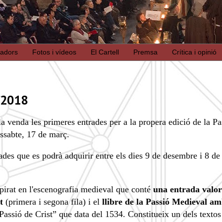
nadors
Fotos i vídeos
El Cartell
Premsa
Crítica i opinió
 2018
a venda les primeres entrades per a la propera edició de la Pa
issabte, 17 de març.
ades que es podrà adquirir entre els dies 9 de desembre i 8 de
spirat en l'escenografia medieval que conté
una entrada valo
nt
(primera i segona fila) i el
llibre
de la Passió Medieval am
Passió de Crist” que data del 1534. Constitueix un dels textos