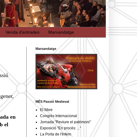
Venda d'entrades
Marxandatge
Marxandatge
ssió
 gener,
MÉS Passió Medieval
El llibre
rada en
Congrès Internacional
Jornada "Reviure el patrimoni"
b el
Exposició "En procès: ..."
La Porta de l'Infern