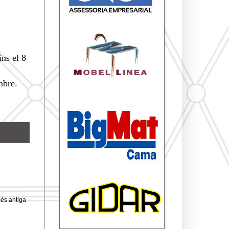
ins el 8
embre.
és antiga